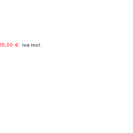
Scopri anche
Spada e Scudo: Astri Lucenti –
Bustina Singola 10 carte (ITA)
15,00
€
Iva Incl.
10,00
€
Aggiungi al carrello