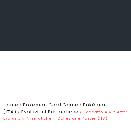
Home
Pokemon Card Game
Pokémon
/
/
(ITA)
Evoluzioni Prismatiche
/
/ Scarlatto e Violetto:
Evoluzioni Prismatiche – Collezione Poster (ITA)