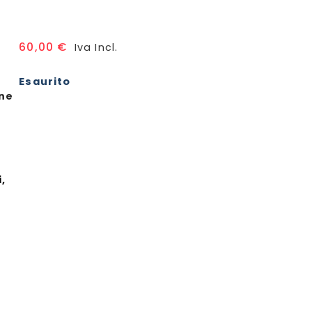
60,00
€
Iva Incl.
Esaurito
ine
i,