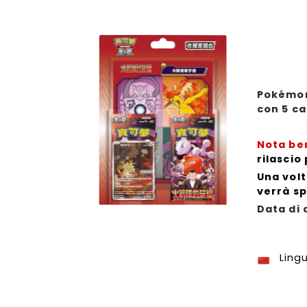
Pokémon
con 5 ca
Nota be
rilascio
Una volt
verrà s
Data di 
Ling