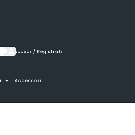
lamento
lamento
lamento
Accedi / Registrati
i
Accessori