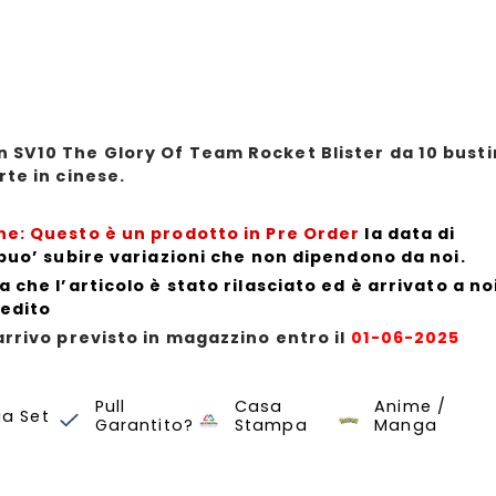
 SV10 The Glory Of Team Rocket Blister da 10 bust
rte in cinese.
ne: Questo è un prodotto in Pre Order
la data di
 puo’ subire variazioni che non dipendono da noi.
a che l’articolo è stato rilasciato ed è arrivato a no
pedito
arrivo previsto in magazzino entro il
01-06-2025
The Glory of Team Rocket SV10F
Pokemon Card Game
Pull
Casa
Anime /
ua Set
Garantito?
Stampa
Manga