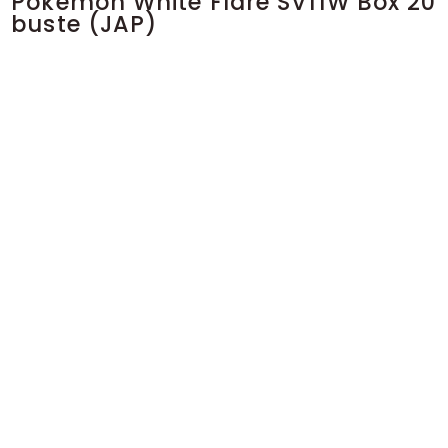
Pokemon White Flare SV11W Box 20
buste (JAP)