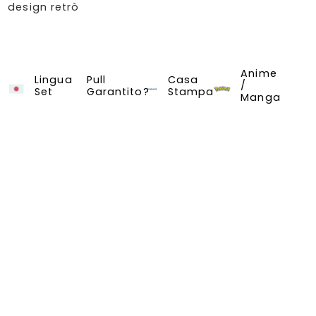
design retrò
Anime
Pokemon Card Game
Lingua
Pull
Casa
/
Set
Garantito?
Stampa
Manga