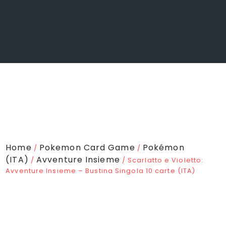
Home
Pokemon Card Game
Pokémon
/
/
(ITA)
Avventure Insieme
/
/ Scarlatto e Violetto:
Avventure Insieme – Bustina Singola 10 carte (ITA)