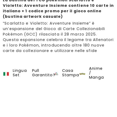
Violetto: Avventure Insieme contiene 10 carte in
italiano + 1 codice promo per il gioco online
(bustina artwork casuale)
“Scarlatto e Violetto: Avventure Insieme” è
un’espansione del Gioco di Carte Collezionabili
Pokémon (GCC) rilasciata il 28 marzo 2025.
Questa espansione celebra il legame tra Allenatori
e i loro Pokémon, introducendo oltre 180 nuove
carte da collezionare e utilizzare nelle sfide
Anime
Pokemon Card Game
Lingua
Pull
Casa
/
Set
Garantito?
Stampa
Manga