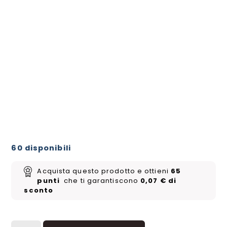
Scopri anche
Scarlatto e Violetto: Evoluzioni
Prismatiche – Collezione
Raccoglitore (ITA)
60,00
€
Non disponibile
60 disponibili
Acquista questo prodotto e ottieni
65
punti
che ti garantiscono
0,07
€
di
sconto