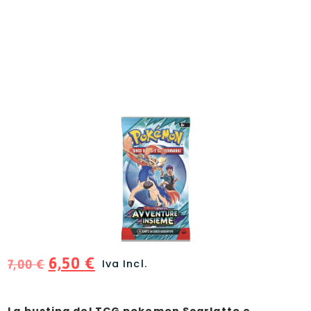
6,50
€
7,00
€
Iva Incl.
La bustina del TCG pokemon Scarlatto e