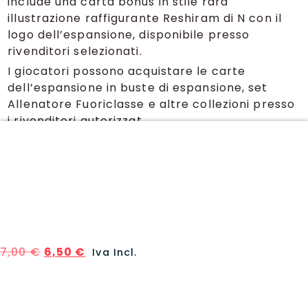
include una carta bonus in stile rara
illustrazione raffigurante Reshiram di N con il
logo dell’espansione, disponibile presso
rivenditori selezionati.
I giocatori possono acquistare le carte
dell’espansione in buste di espansione, set
Allenatore Fuoriclasse e altre collezioni presso
i rivenditori autorizzat
Numero carte
Il set è composto da:
159 carte regular set
31 carte fuori serie
7,00
€
6,50
€
Iva Incl.
Top Pull
Zoroark EX di N Alternative Art
Clefairy EX di Lylia Alternative Art