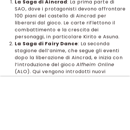
La Saga di Aincrad
: La prima parte di
SAO, dove i protagonisti devono affrontare
100 piani del castello di Aincrad per
liberarsi dal gioco. Le carte riflettono il
combattimento e la crescita dei
personaggi, in particolare Kirito e Asuna.
La Saga di Fairy Dance
: La seconda
stagione dell’anime, che segue gli eventi
dopo la liberazione di Aincrad, e inizia con
l’introduzione del gioco
Alfheim Online
(ALO). Qui vengono introdotti nuovi
personaggi e meccaniche di gioco.
Numero carte
Nel set
Union Arena
di Sword Art Online Vol.1 ci
sono +100 carte giocabili + 9 action point
Comuni (C):
Non Comuni (U):