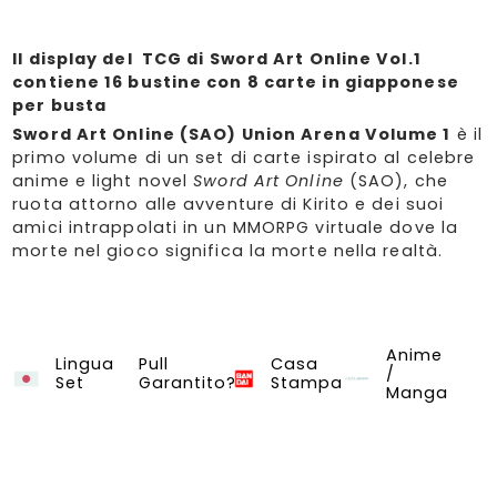
Il display del TCG di Sword Art Online Vol.1
contiene 16 bustine con 8 carte in giapponese
per busta
Sword Art Online (SAO) Union Arena Volume 1
è il
primo volume di un set di carte ispirato al celebre
anime e light novel
Sword Art Online
(SAO), che
ruota attorno alle avventure di Kirito e dei suoi
amici intrappolati in un MMORPG virtuale dove la
morte nel gioco significa la morte nella realtà.
Anime
Sword Art Online vol.1
Union Arena
Lingua
Pull
Casa
/
Set
Garantito?
Stampa
Manga