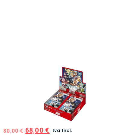
68,00
€
80,00
€
Iva Incl.