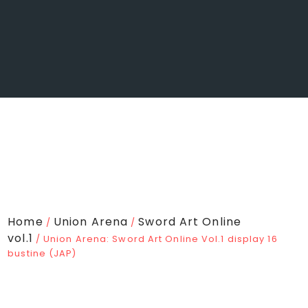
Home
Union Arena
Sword Art Online
/
/
vol.1
/ Union Arena: Sword Art Online Vol.1 display 16
bustine (JAP)