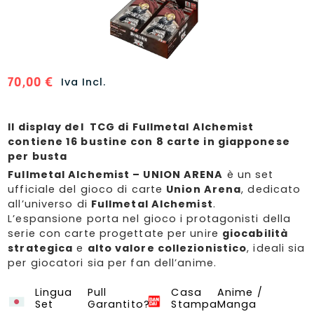
70,00
€
Iva Incl.
Il display del TCG di Fullmetal Alchemist
contiene 16 bustine con 8 carte in giapponese
per busta
Fullmetal Alchemist – UNION ARENA
è un set
ufficiale del gioco di carte
Union Arena
, dedicato
all’universo di
Fullmetal Alchemist
.
L’espansione porta nel gioco i protagonisti della
serie con carte progettate per unire
giocabilità
strategica
e
alto valore collezionistico
, ideali sia
per giocatori sia per fan dell’anime.
Lingua
Pull
Casa
Anime /
Full metal alchemist
Union Arena
Set
Garantito?
Stampa
Manga