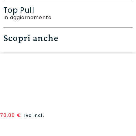
Top Pull
In aggiornamento
Scopri anche
Union Arena: Hunter X Hunter
Vol.2 display 12 bustine (JAP)
80,00
€
68,00
€
Non disponibile
70,00
€
Iva Incl.