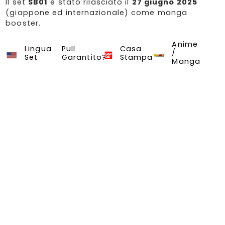
Il set
SB01
è stato rilasciato il
27 giugno 2025
(giappone ed internazionale) come manga
booster.
Anime
SB-01 Manga Booster
Dragon Ball Super Card Game
Lingua
Pull
Casa
/
Set
Garantito?
Stampa
Manga