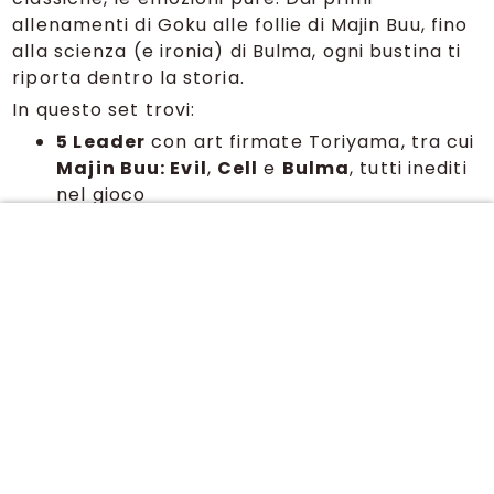
allenamenti di Goku alle follie di Majin Buu, fino
alla scienza (e ironia) di Bulma, ogni bustina ti
riporta dentro la storia.
In questo set trovi:
5 Leader
con art firmate Toriyama, tra cui
Majin Buu: Evil
,
Cell
e
Bulma
, tutti inediti
nel gioco
Una
Secret Rare
leggendaria, stampata
con foil premium
Energy Marker
collezionabili che
trasformano il campo in una tavola
originale
110 carte uniche divise tra Common,
Uncommon, Rare e Super Rare
Tutto foil, tutto brillante, tutto da tenere…
o da giocare
Per i fan di sempre. Per chi ha visto Goku