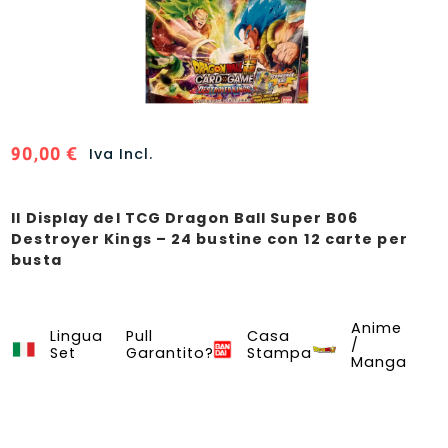
90,00
€
Iva Incl.
Il Display del TCG Dragon Ball Super B06
Destroyer Kings – 24 bustine con 12 carte per
busta
Anime
Dragon Ball Super Card Game
Lingua
Pull
Casa
/
Set
Garantito?
Stampa
Manga