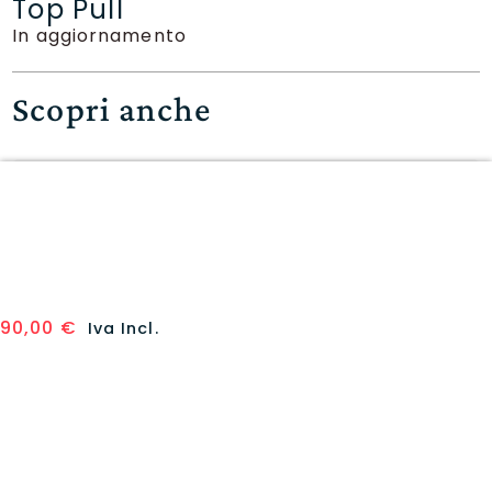
Top Pull
In aggiornamento
Scopri anche
Dragon Ball Super Card Game
B-05 Miracoulus Revival 24
bustine (ITA)
75,00
€
Aggiungi al carrello
90,00
€
Iva Incl.