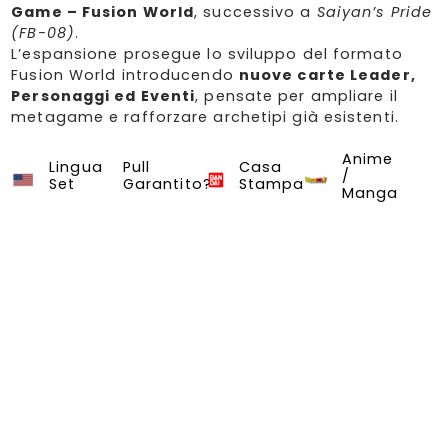
Game – Fusion World
, successivo a
Saiyan’s Pride
(FB-08)
.
L’espansione prosegue lo sviluppo del formato
Fusion World introducendo
nuove carte Leader,
Personaggi ed Eventi
, pensate per ampliare il
metagame e rafforzare archetipi già esistenti.
Anime
FB-09 Dual Evolution
Dragon Ball Super Card Game
Lingua
Pull
Casa
/
Set
Garantito?
Stampa
Manga