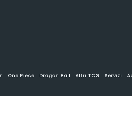
no effettuate spedizioni
n
One Piece
Dragon Ball
Altri TCG
Servizi
A