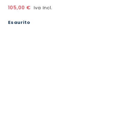
105,00
€
Iva Incl.
Esaurito
on
me