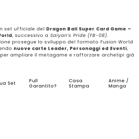
n set ufficiale del
Dragon Ball Super Card Game –
World
, successivo a
Saiyan’s Pride (FB-08)
.
ione prosegue lo sviluppo del formato Fusion World
cendo
nuove carte Leader, Personaggi ed Eventi
,
per ampliare il metagame e rafforzare archetipi già
.
FB-09 Dual Evoluti
Dragon Ball Super Card Ga
Pull
Casa
Anime /
gua Set
Garantito?
Stampa
Manga