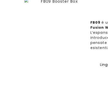
FB09
è u
Fusion 
L’espans
introdu
pensate 
esistenti
Lin