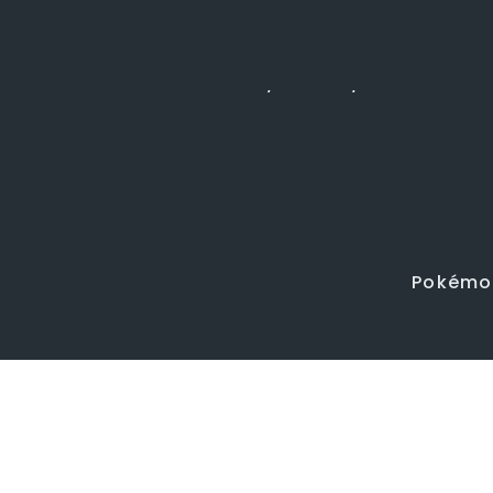
Dal 29/07 al 24/08 NON verran
Pokémo