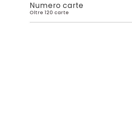
Numero carte
Oltre 120 carte
Top Pull
All’interno di
FB-09
possibile trovare l
Carte Secret Rare (SCR)
Leader di nuova introduzione
co
Super Rare (SR)
centrali per il 
Alternative Art
dedicate a person
Scopri anche