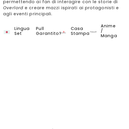
permettendo ai fan di interagire con le storie di
Overlord
e creare mazzi ispirati ai protagonisti e
agli eventi principali.
Anime
Overlord vol.2
Weiss Schwarz
Lingua
Pull
Casa
/
Set
Garantito?
Stampa
Manga