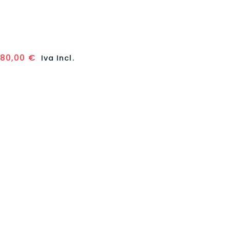
Weiss Schwarz Marvel Vol.1
Premium Box 6 bustine (JAP)
35,00
€
80,00
€
Iva Incl.
Aggiungi al carrello