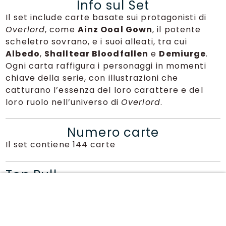
Info sul Set
Il set include carte basate sui protagonisti di
Overlord
, come
Ainz Ooal Gown
, il potente
scheletro sovrano, e i suoi alleati, tra cui
Albedo
,
Shalltear Bloodfallen
e
Demiurge
.
Ogni carta raffigura i personaggi in momenti
chiave della serie, con illustrazioni che
catturano l’essenza del loro carattere e del
loro ruolo nell’universo di
Overlord
.
Numero carte
Il set contiene 144 carte
Top Pull
Sec Signed di Albedo
Scopri anche