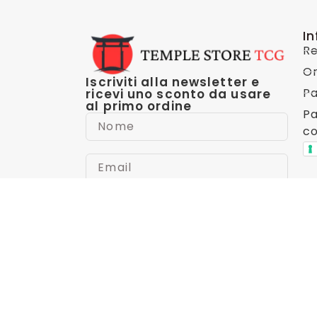
I
Re
Or
Iscriviti alla newsletter e
Pa
ricevi uno sconto da usare
al primo ordine
Pa
co
Iscrivendoti, dichiari di aver
letto e accettato la
Privacy Policy
Accetto
Iscriviti