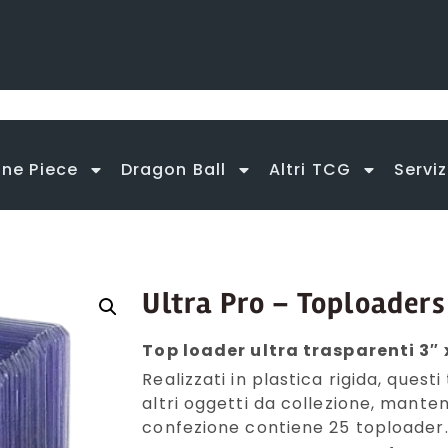
no effettuate spedizioni
ifica
no effettuate spedizioni
ifica
no effettuate spedizioni
ifica
 partire da 150€
 partire da 150€
 partire da 150€
e ricevi fino al 2% di cashback in punti > Rego
e ricevi fino al 2% di cashback in punti > Rego
e ricevi fino al 2% di cashback in punti > Rego
ne Piece
Dragon Ball
Altri TCG
Serviz
Ultra Pro – Toploader
Top loader ultra trasparenti 3″
Realizzati in plastica rigida, ques
altri oggetti da collezione, mantene
confezione contiene 25 toploader