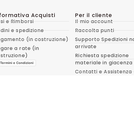
nformativa Acquisti
Per il cliente
si e Rimborsi
Il mio account
dini e spedizione
Raccolta punti
gamento (in costruzione)
Supporto Spedizioni n
arrivate
gare a rate (in
struzione)
Richiesta spedizione
materiale in giacenza
Termini e Condizioni
Contatti e Assistenza
Privacy Policy
Cookie Policy