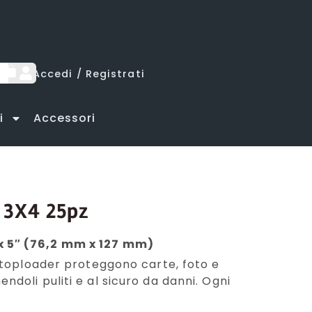
lamento
lamento
lamento
Accedi / Registrati
i
Accessori
s 3X4 25pz
 x 5″ (76,2 mm x 127 mm)
ti toploader proteggono carte, foto e
ndoli puliti e al sicuro da danni. Ogni
.