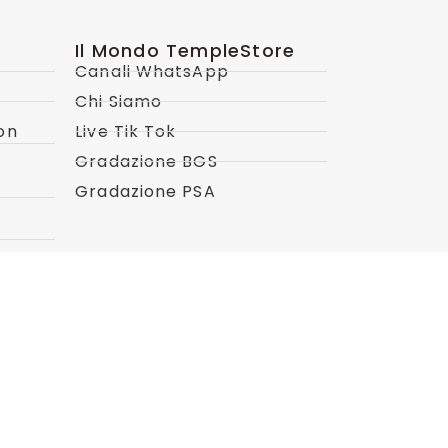
Il Mondo TempleStore
Canali WhatsApp
Chi Siamo
on
Live Tik Tok
Gradazione BGS
Gradazione PSA