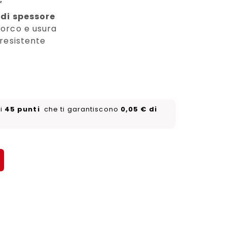
″
 di spessore
porco e usura
 resistente
ni
45
punti
che ti garantiscono
0,05
€
di