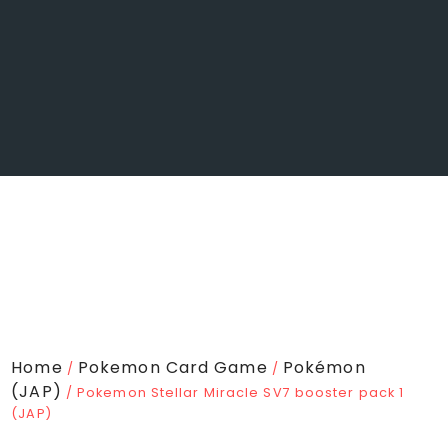
Home
Pokemon Card Game
Pokémon
/
/
(JAP)
/ Pokemon Stellar Miracle SV7 booster pack 1
(JAP)