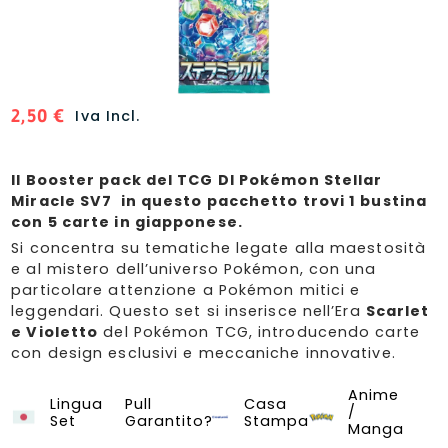
2,50
€
Iva Incl.
Il Booster pack del TCG DI Pokémon Stellar
Miracle SV7 in questo pacchetto trovi 1 bustina
con 5 carte in giapponese.
Si concentra su tematiche legate alla maestosità
e al mistero dell’universo Pokémon, con una
particolare attenzione a Pokémon mitici e
leggendari. Questo set si inserisce nell’Era
Scarlet
e Violetto
del Pokémon TCG, introducendo carte
con design esclusivi e meccaniche innovative.
Anime
Stella Miracle - SV7
Lingua
Pull
Casa
/
Set
Garantito?
Stampa
Manga