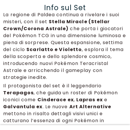
Info sul Set
La regione di Paldea continua a rivelare i suoi
misteri, con il set
Stella Miracle (Stellar
Crown/Corona Astrale)
che porta i giocatori
del Pokémon TCG in una dimensione luminosa e
piena di sorprese. Questa espansione, settima
del ciclo
Scarlatto e Violetto
, esplora il tema
della scoperta e dello splendore cosmico,
introducendo nuovi Pokémon Teracristal
Astrale e arricchendo il gameplay con
strategie inedite.
Il protagonista del set è il leggendario
Terapagos
, che guida un roster di Pokémon
iconici come
Cinderace ex
,
Lapras ex
e
Galvantula ex
. Le nuove
Art Alternative
mettono in risalto dettagli visivi unici e
catturano l’essenza di ogni Pokémon in
ambientazioni spettacolari. Le meccaniche di