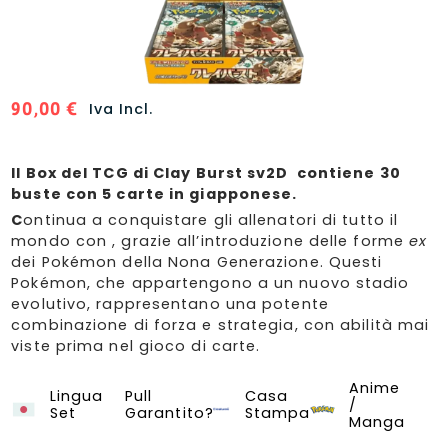
90,00
€
Iva Incl.
Il Box del TCG di Clay Burst sv2D contiene 30
buste con 5 carte in giapponese.
C
ontinua a conquistare gli allenatori di tutto il
mondo con , grazie all’introduzione delle forme
ex
dei Pokémon della Nona Generazione. Questi
Pokémon, che appartengono a un nuovo stadio
evolutivo, rappresentano una potente
combinazione di forza e strategia, con abilità mai
viste prima nel gioco di carte.
Anime
Clay Burst - SV2D
Pokémon (JAP)
Lingua
Pull
Casa
/
Set
Garantito?
Stampa
Manga