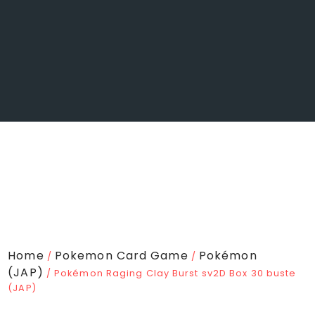
Home
Pokemon Card Game
Pokémon
/
/
(JAP)
/ Pokémon Raging Clay Burst sv2D Box 30 buste
(JAP)