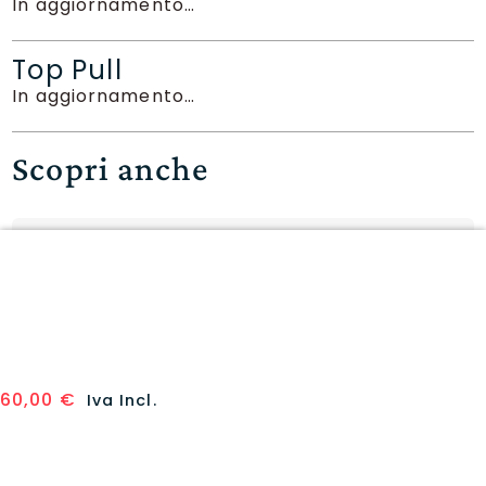
In aggiornamento…
Top Pull
In aggiornamento…
Scopri anche
Disney Lorcana The First
Chapter display 16 bustine
(JAP)
70,00
€
Non disponibile
60,00
€
Iva Incl.