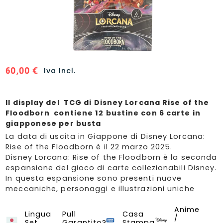
60,00
€
Iva Incl.
Il display del TCG di Disney Lorcana Rise of the
Floodborn
contiene 12 bustine con 6 carte in
giapponese per busta
La data di uscita in Giappone di Disney Lorcana:
Rise of the Floodborn è il 22 marzo 2025.
Disney Lorcana: Rise of the Floodborn è la seconda
espansione del gioco di carte collezionabili Disney.
In questa espansione sono presenti nuove
meccaniche, personaggi e illustrazioni uniche
Anime
Rise of The Floodborn
Lingua
Pull
Casa
/
Set
Garantito?
Stampa