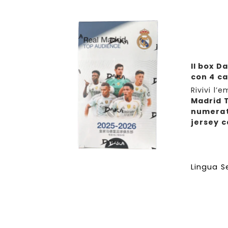
Il box D
con 4 c
Rivivi l’
Madrid 
numerat
jersey c
Lingua S