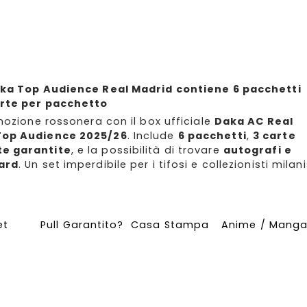
aka Top Audience Real Madrid contiene 6 pacchetti
arte per pacchetto
emozione rossonera con il box ufficiale
Daka AC Real
Top Audience 2025/26
. Include
6 pacchetti
,
3 carte
e garantite
, e la possibilità di trovare
autografi e
ard
. Un set imperdibile per i tifosi e collezionisti milani
et
Pull Garantito?
Casa Stampa
Anime / Mang