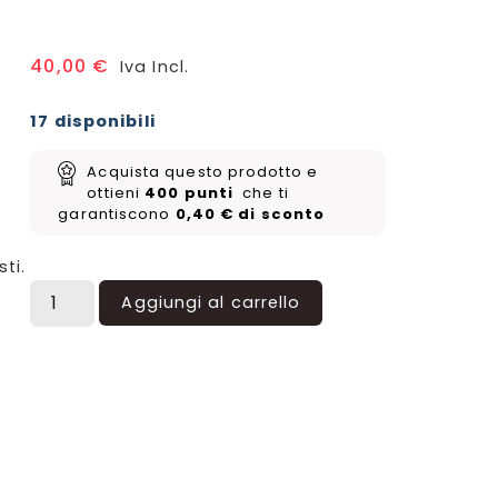
40,00
€
Iva Incl.
17 disponibili
Acquista questo prodotto e
ottieni
400
punti
che ti
garantiscono
0,40
€
di sconto
sti.
Aggiungi al carrello
a