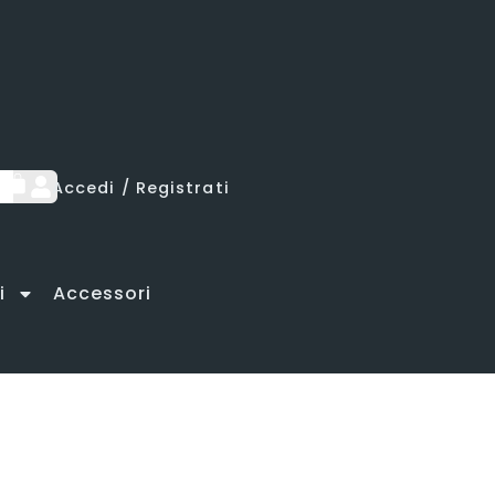
lamento
lamento
lamento
Accedi / Registrati
i
Accessori