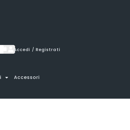
lamento
lamento
lamento
Accedi / Registrati
i
Accessori