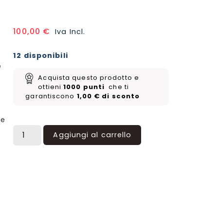
100,00
€
Iva Incl.
12 disponibili
è
Acquista questo prodotto e
ottieni
1000
punti
che ti
garantiscono
1,00
€
di sconto
r
re
Aggiungi al carrello
Naruto Mythos