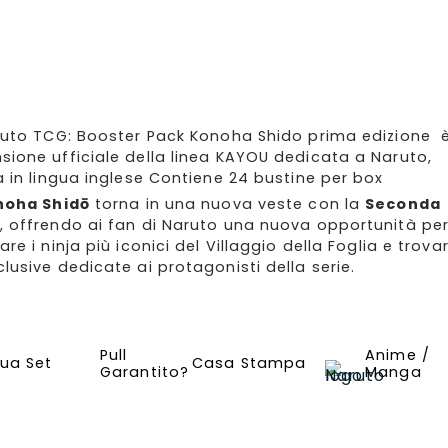
aruto TCG: Booster Pack Konoha Shido prima edizione 
sione ufficiale della linea KAYOU dedicata a Naruto,
ta in lingua inglese Contiene 24 bustine per box
noha Shidō
torna in una nuova veste con la
Seconda
, offrendo ai fan di Naruto una nuova opportunità pe
are i ninja più iconici del Villaggio della Foglia e trova
lusive dedicate ai protagonisti della serie.
Pull
Anime /
gua Set
Casa Stampa
Garantito?
Manga