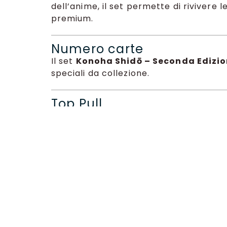
dell’anime, il set permette di rivivere 
premium.
Numero carte
Il set
Konoha Shidō – Seconda Edizi
speciali da collezione.
Top Pull
Tra le carte più ricercate del set trovi
rarità dedicate ai ninja più potenti di 
Scopri anche