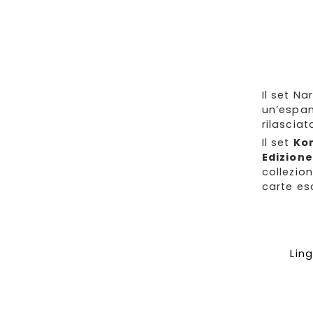
Il set N
un’espan
rilascia
Il set
Ko
Edizione
collezion
carte esc
Lin