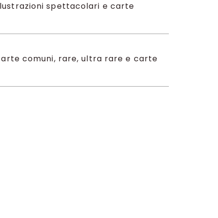
llustrazioni spettacolari e carte
 carte comuni, rare, ultra rare e carte
, le carte olografiche speciali e le