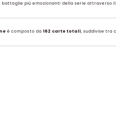
le battaglie più emozionanti della serie attraverso i
one
è composto da
162 carte totali
, suddivise tra
amo le versioni alternative dei personaggi principali
Konoha.