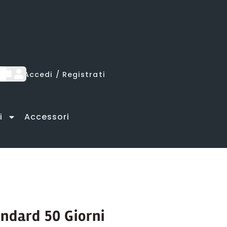
lamento
lamento
lamento
Accedi / Registrati
i
Accessori
ndard 50 Giorni