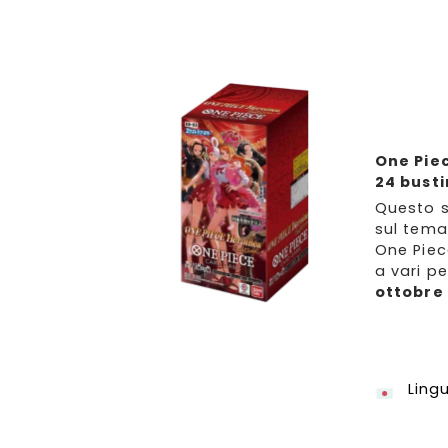
One Piec
24 busti
Questo s
sul tema 
One Piec
a vari p
ottobre
Ling