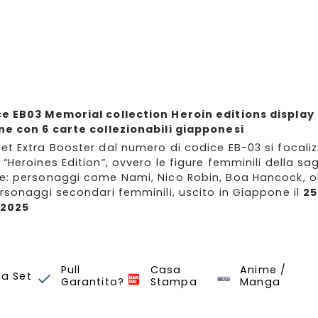
e EB03 Memorial collection Heroin editions display
ne con 6 carte collezionabili giapponesi
et Extra Booster dal numero di codice EB-03 si focali
“Heroines Edition”, ovvero le figure femminili della sa
e: personaggi come Nami, Nico Robin, Boa Hancock, o
ersonaggi secondari femminili, uscito in Giappone il
25
 2025
EB-03 Memorial collecti
One Piece Card Gam
Pull
Casa
Anime /
ua Set
Garantito?
Stampa
Manga