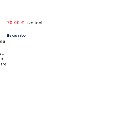
70,00
€
Iva Incl.
Esaurito
 da
zza
ga
ltre
on Heroines edition
e